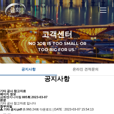
고객센터
‘NO JOB IS TOO SMALL OR
TOO BIG FOR US.’
공지사항
온라인 견적문의
공지사항
기타 공사 참고자료
페이지 정보
금화엔지니어링
885회
2023-03-07
본문
기타 공사 참고자료 입니다
첨부파일
기타 공사.pdf
(6.9M)
24회 다운로드 | DATE : 2023-03-07 15:54:13